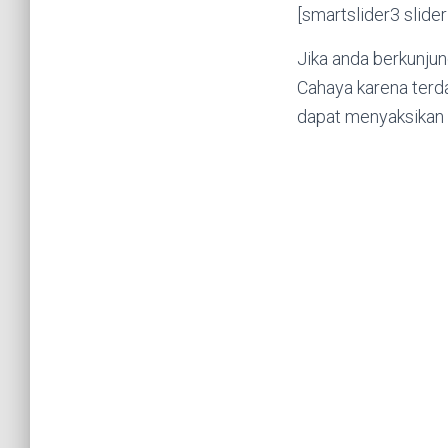
[smartslider3 slide
Jika anda berkunju
Cahaya karena terda
dapat menyaksikan 